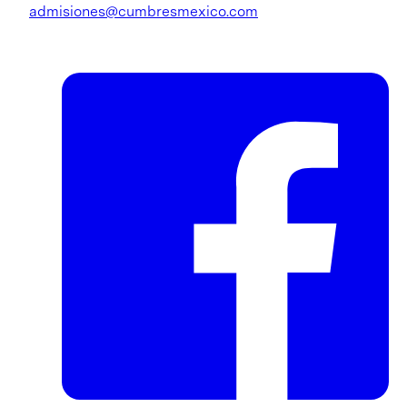
admisiones@cumbresmexico.com