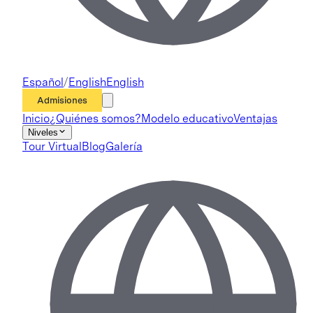
Español
/
English
English
Admisiones
Inicio
¿Quiénes somos?
Modelo educativo
Ventajas
Niveles
Tour Virtual
Blog
Galería