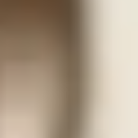
CUMBRES INTERNATIONAL SCHOOL MÉXICO
Modelo Educativo y Pedagógico
Semper Altius
El Modelo Educativo Semper Altius recoge 70 años de
experiencia educativa, refleja nuestra esencia y lo que
queremos vivir en cada uno de nuestros colegios. La
misión de nuestro colegio se hace visible en las
competencias que los alumnos van desarrollando durante
su vida escolar, las cuales logran por medio de un
acompañamiento para el aprendizaje personalizado y
cercano. Nuestro modelo pedagógico reconoce al alumno
como protagonista y responsable de su proceso de
aprendizaje al personalizar la enseñanza a sus ritmos y
formas. Tiene sus bases en la misión y filosofía que nos ha
caracterizado a lo largo de nuestra experiencia,
respondiendo a los más altos estándares internacionales.
Desarrollamos en nuestros alumnos las competencias
necesarias para afrontar y resolver los retos del mundo de