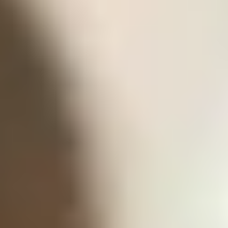
Español
/
English
English
Admisiones
Inicio
¿Quiénes somos?
Modelo educativo
Ventajas
Niveles
Tour Virtual
Blog
Galería