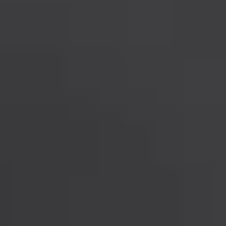
Contacto
Teléfono
55-5570-6120
WhatsApp
+525579794660
Correo electrónico
admisiones@cumbresmexico.com