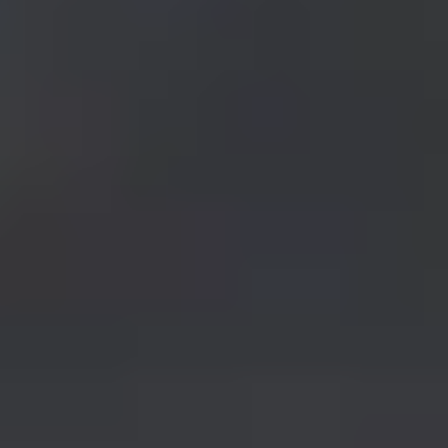
Forma parte del
Cumbres
Solicita información y nos pondremos en contacto conti
para resolver todas tus dudas.
Solicitar información