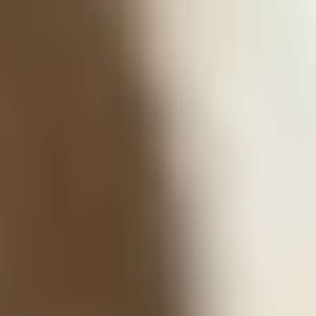
Español
/
English
English
Admisiones
NUESTRO MODELO EDUCATIVO