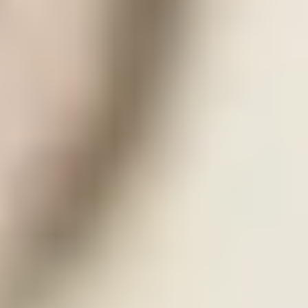
hoy, movilizando sus conocimientos, habilidades y
actitudes hacia el saber, hacer, ser y convivir para una
formación integral.